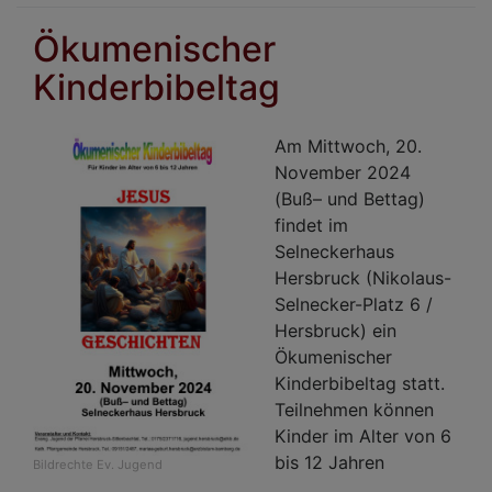
Prä
Ökumenischer
Chri
Kinderbibeltag
Sch
Gei
in
Am Mittwoch, 20.
den
November 2024
Die
(Buß– und Bettag)
der
findet im
Eva
Selneckerhaus
Kir
Hersbruck (Nikolaus-
Selnecker-Platz 6 /
Hersbruck) ein
Ökumenischer
Kinderbibeltag statt.
Teilnehmen können
Kinder im Alter von 6
bis 12 Jahren
Bildrechte
Ev. Jugend