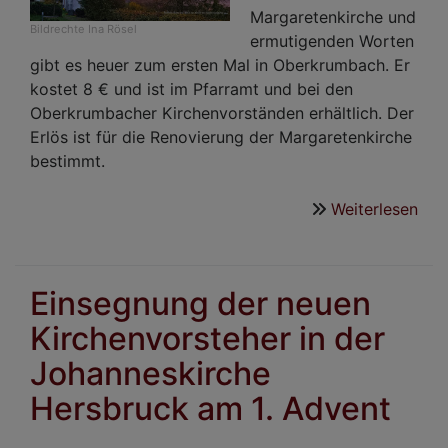
Margaretenkirche und
Bildrechte
Ina Rösel
ermutigenden Worten
gibt es heuer zum ersten Mal in Oberkrumbach. Er
kostet 8 € und ist im Pfarramt und bei den
Oberkrumbacher Kirchenvorständen erhältlich. Der
Erlös ist für die Renovierung der Margaretenkirche
bestimmt.
Weiterlesen
übe
Kir
für
Obe
Einsegnung der neuen
Kirchenvorsteher in der
Johanneskirche
Hersbruck am 1. Advent