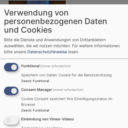
Verwendung von
personenbezogenen Daten
und Cookies
Bitte die Dienste und Anwendungen von Drittanbietern
auswählen, die wir nutzen möchten.
Für weitere Informationen
Bildrechte
Beate Kleinlein
Kirchenvorstand für die Periode 2024 - 2030
bitte unsere
Datenschutzhinweise
lesen.
Verabschiedung der bisherigen
Funktional
(immer erforderlich)
Kirchenvorstände und Einführung der neuen
Speichern von Daten: Cookie für die Benutzersitzung
Kirchenvorsteher in der Johanneskirche
Zweck
:
Funktional
Hersbruck am 1. Advent
Consent Manager
(immer erforderlich)
Am 1. Advent fand in der Johanneskirche
Cookie Consent speichert Ihre Einwilligungsstatus im
Hersbruck ein feierlicher Gottesdienst statt, bei
Browser
dem die scheidenden Kirchenvorsteher
Zweck
:
Funktional
verabschiedet und die neuen Kirchenvorsteher in
Einbindung von Vimeo-Videos
ihr Amt eingeführt und gesegnet wurden. Der