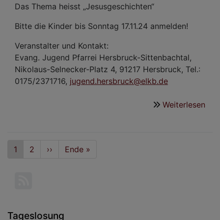
Das Thema heisst „Jesusgeschichten“
Bitte die Kinder bis Sonntag 17.11.24 anmelden!
Veranstalter und Kontakt:
Evang. Jugend Pfarrei Hersbruck-Sittenbachtal,
Nikolaus-Selnecker-Platz 4, 91217 Hersbruck, Tel.:
0175/2371716,
jugend.hersbruck@elkb.de
Weiterlesen
übe
Öku
Kin
Seitennummerierung
Aktuelle
1
Seite
2
Nächste
››
Last
Ende »
Seite
Seite
page
Tageslosung