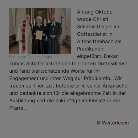
Anfang Oktober
wurde Christl
Schäfer-Geiger im
Gottesdienst in
Altensittenbach als
Prädikantin
eingeführt. Dekan
Bildrechte
Thomas Geiger
Tobias Schäfer leitete den feierlichen Gottesdienst
und fand wertschätzende Worte für ihr
Engagement und ihren Weg zur Prädikantin. „Wir
trauen es Ihnen zu“, betonte er in seiner Ansprache
und bedankte sich für die eingebrachte Zeit in der
Ausbildung und die zukünftige im Einsatz in der
Pfarrei.
Weiterlesen
übe
Ein
von