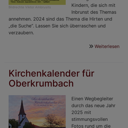
Kindern, die sich mit
Bildrechte
Viktor Ambrusits
Inbrunst des Themas
annehmen. 2024 sind das Thema die Hirten und
„die Suche“. Lassen Sie sich überraschen und
verzaubern.
Weiterlesen
übe
Das
Alt
Wei
Kirchenkalender für
Oberkrumbach
Einen Wegbegleiter
durch das neue Jahr
2025 mit
stimmungsvollen
Fotos rund um die