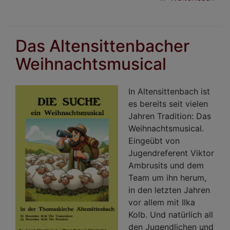
Ein
des
Alt
Das Altensittenbacher
Kir
Weihnachtsmusical
In Altensittenbach ist
es bereits seit vielen
Jahren Tradition: Das
Weihnachtsmusical.
Eingeübt von
Jugendreferent Viktor
Ambrusits und dem
Team um ihn herum,
in den letzten Jahren
vor allem mit Ilka
Kolb. Und natürlich all
den Jugendlichen und