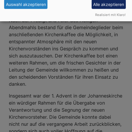
erbat Pfarrer Kleinlein Gottes Hilfe, Wegweisung
Auswahl akzeptieren
Alle akzeptieren
und Bewahrung für ihren bevorstehenden Dienst.
Realisiert mit Klaro!
Nach der Predigt und Feier des Heiligen
Abendmahls bestand für die Gemeindeglieder beim
anschließenden Kirchenkaffee die Möglichkeit, in
entspannter Atmosphäre mit den neuen
Kirchenvorständen ins Gespräch zu kommen und
sich auszutauschen. Der Kirchenkaffee bot einen
weiteren Rahmen, um die frischen Gesichter in der
Leitung der Gemeinde willkommen zu heißen und
den scheidenden Vorständen für ihren Einsatz zu
danken.
Insgesamt war der 1. Advent in der Johanneskirche
ein würdiger Rahmen für die Übergabe von
Verantwortung und die Segnung der neuen
Kirchenvorsteher. Die Gemeinde konnte dabei
nicht nur auf die vergangene Arbeit zurückblicken,
sondern sich auch voller Hoffnung auf die