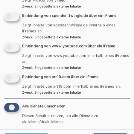
Zeigt Videos von Vimeo
Gottesdienst war gut besucht, und die festliche
Zweck
:
Eingebettete externe Inhalte
Stimmung wurde durch den klangvollen Beitrag
des Posaunenchores unter der Leitung von G. Kurz
Einbindung von spenden.twingle.de über ein iFrame
sowie durch K. Dinkelmeyer an der Orgel
Zeigt Inhalte von spenden.twingle.de innerhalb eines
untermalt.
iFrames an.
Zweck
:
Eingebettete externe Inhalte
Pfarrer Jürgen Kleinlein eröffnete den Gottesdienst
Einbindung von www.youtube.com über ein iFrame
mit herzlichen Worten und dankte den
Zeigt Inhalte von www.youtube.com innerhalb eines iFrames
scheidenden Kirchenvorstehern für ihr engagiertes
an.
und treues Wirken in den vergangenen Jahren. Er
Zweck
:
Eingebettete externe Inhalte
würdigte ihre Arbeit und überreichte als Zeichen
Einbindung von art19.com über ein iFrame
der Dankbarkeit kleine Geschenke. In
eindringlichen Worten betonte er die Bedeutung
Zeigt Inhalte von art19.com innerhalb eines iFrames an.
der Kirchenvorsteher für die Gemeinde der
Zweck
:
Eingebettete externe Inhalte
Johanneskirche und die Kirche als Ganzes. Im
Anschluss wurden die zwölf neuen
Alle Dienste umschalten
Kirchenvorstände eingesegnet mit einer kurzen
Diesen Schalter nutzen, um alle Dienste zu
Lesung aus dem 4. Kapitel im ersten Petrusbrief
aktivieren/deaktivieren.
und 4. Kapitel des Epheserbriefes. Abschließend