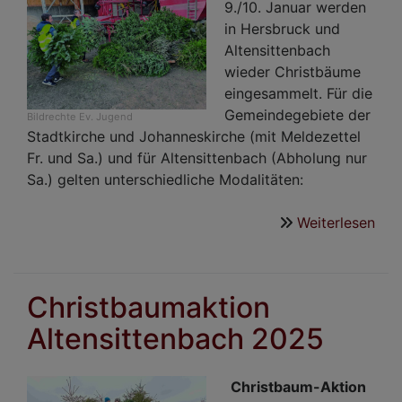
9./10. Januar werden
in Hersbruck und
Altensittenbach
wieder Christbäume
eingesammelt. Für die
Gemeindegebiete der
Bildrechte
Ev. Jugend
Stadtkirche und Johanneskirche (mit Meldezettel
Fr. und Sa.) und für Altensittenbach (Abholung nur
Sa.) gelten unterschiedliche Modalitäten:
Weiterlesen
übe
Chr
202
Christbaumaktion
Altensittenbach 2025
Christbaum-Aktion