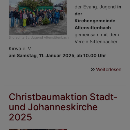
der Evang. Jugend
in
der
Kirchengemeinde
Altensittenbach
gemeinsam mit dem
Bildrechte
Ev. Jugend Altensittenbach
Verein Sittenbächer
Kirwa e. V.
am Samstag, 11. Januar 2025, ab 10.00 Uhr
Weiterlesen
übe
Chr
Alt
202
Christbaumaktion Stadt-
und Johanneskirche
2025