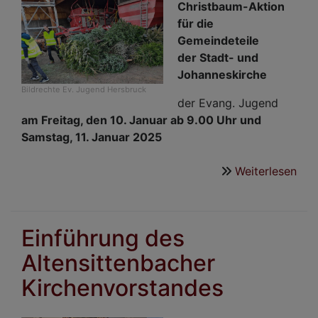
Christbaum-Aktion
für die
Gemeindeteile
der Stadt- und
Johanneskirche
Bildrechte
Ev. Jugend Hersbruck
der Evang. Jugend
am Freitag, den 10. Januar ab 9.00 Uhr und
Samstag, 11. Januar 2025
Weiterlesen
übe
Chr
Sta
und
Einführung des
Joh
Altensittenbacher
202
Kirchenvorstandes