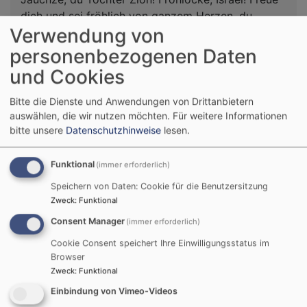
dich und sei fröhlich von ganzem Herzen, du
Verwendung von
Tochter Jerusalem! Denn der HERR hat deine
Strafe weggenommen.
personenbezogenen Daten
Zefanja 3,14-15
und Cookies
Christus ist gekommen und hat im Evangelium
Bitte die Dienste und Anwendungen von Drittanbietern
Frieden verkündigt euch, die ihr fern wart, und
auswählen, die wir nutzen möchten.
Für weitere Informationen
Frieden denen, die nahe waren.
bitte unsere
Datenschutzhinweise
lesen.
Epheser 2,17
Funktional
(immer erforderlich)
© Evangelische Brüder-Unität –
Herrnhuter Brüdergemeine
Weitere Informationen finden Sie
hier
.
Speichern von Daten: Cookie für die Benutzersitzung
Zweck
:
Funktional
Podcast „kurz &gut“
Consent Manager
(immer erforderlich)
Cookie Consent speichert Ihre Einwilligungsstatus im
Browser
Zweck
:
Funktional
Einbindung von Vimeo-Videos