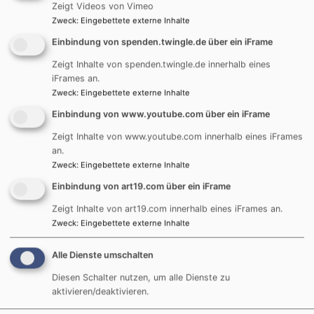
Zeigt Videos von Vimeo
Zweck
:
Eingebettete externe Inhalte
Einbindung von spenden.twingle.de über ein iFrame
Zeigt Inhalte von spenden.twingle.de innerhalb eines
iFrames an.
Externe Inhalte von art19.com anzeigen?
Zweck
:
Eingebettete externe Inhalte
Ja (einmalig)
Einbindung von www.youtube.com über ein iFrame
Datenschutzeinstellungen verwalten
Zeigt Inhalte von www.youtube.com innerhalb eines iFrames
an.
Zweck
:
Eingebettete externe Inhalte
Einbindung von art19.com über ein iFrame
Zeigt Inhalte von art19.com innerhalb eines iFrames an.
Zweck
:
Eingebettete externe Inhalte
Alle Dienste umschalten
Diesen Schalter nutzen, um alle Dienste zu
aktivieren/deaktivieren.
Die nächsten Gottesdienste