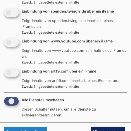
Zweck
:
Eingebettete externe Inhalte
um 18.00 Uhr
wird
Einbindung von spenden.twingle.de über ein iFrame
die große
Gospelmesse „Mass
Zeigt Inhalte von spenden.twingle.de innerhalb eines
iFrames an.
of Joy“ von Ralf
Zweck
:
Eingebettete externe Inhalte
Grössler in der
Einbindung von www.youtube.com über ein iFrame
Stadtkirche
Hersbruck
Zeigt Inhalte von www.youtube.com innerhalb eines iFrames
Bildrechte
Silke Kupper
aufgeführt.
an.
Ralf Grösslers Werk
Zweck
:
Eingebettete externe Inhalte
eint auf einzigartige
Einbindung von art19.com über ein iFrame
Weise traditionelle,
Zeigt Inhalte von art19.com innerhalb eines iFrames an.
klassische
Zweck
:
Eingebettete externe Inhalte
Kirchenmusik mit
Gospel, Swing und
Alle Dienste umschalten
Jazz. Der
Diesen Schalter nutzen, um alle Dienste zu
Hersbrucker
aktivieren/deaktivieren.
Gospelchor „Sound of
Joy“ präsentiert die