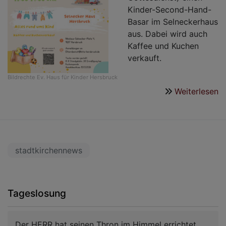
Kinder-Second-Hand-
Basar im Selneckerhaus
aus. Dabei wird auch
Kaffee und Kuchen
verkauft.
Bildrechte
Ev. Haus für Kinder Hersbruck
Weiterlesen
ü
K
S
H
B
stadtkirchennews
Tageslosung
Der HERR hat seinen Thron im Himmel errichtet,