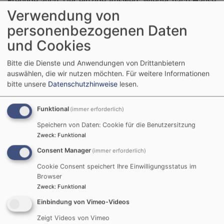
Freunde auch. Der einzige Ausweg: Wieder nach Hause
Verwendung von
gehen und den Vater um Arbeit bitten. Doch wie wird
der Vater reagieren?
personenbezogenen Daten
und Cookies
Weiterlesen
ü
K
Bitte die Dienste und Anwendungen von Drittanbietern
„
auswählen, die wir nutzen möchten.
Für weitere Informationen
v
bitte unsere
Datenschutzhinweise
lesen.
S
GOSPELMESSE „Mass of
u
Funktional
(immer erforderlich)
Joy"
G
Speichern von Daten: Cookie für die Benutzersitzung
Zweck
:
Funktional
Consent Manager
Einzigartiges
(immer erforderlich)
Klangerlebnis in der
Cookie Consent speichert Ihre Einwilligungsstatus im
Hersbrucker
Browser
Stadtkirche mit der
Zweck
:
Funktional
GOSPELMESSE
Einbindung von Vimeo-Videos
„Mass of Joy".
Zeigt Videos von Vimeo
Am
Samstag, 20. Juni