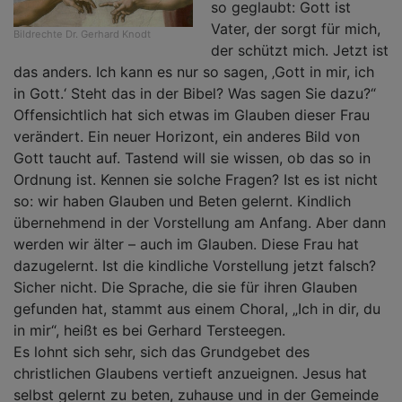
so geglaubt: Gott ist
Vater, der sorgt für mich,
Bildrechte
Dr. Gerhard Knodt
der schützt mich. Jetzt ist
das anders. Ich kann es nur so sagen, ‚Gott in mir, ich
in Gott.‘ Steht das in der Bibel? Was sagen Sie dazu?“
Offensichtlich hat sich etwas im Glauben dieser Frau
verändert. Ein neuer Horizont, ein anderes Bild von
Gott taucht auf. Tastend will sie wissen, ob das so in
Ordnung ist. Kennen sie solche Fragen? Ist es ist nicht
so: wir haben Glauben und Beten gelernt. Kindlich
übernehmend in der Vorstellung am Anfang. Aber dann
werden wir älter – auch im Glauben. Diese Frau hat
dazugelernt. Ist die kindliche Vorstellung jetzt falsch?
Sicher nicht. Die Sprache, die sie für ihren Glauben
gefunden hat, stammt aus einem Choral, „Ich in dir, du
in mir“, heißt es bei Gerhard Tersteegen.
Es lohnt sich sehr, sich das Grundgebet des
christlichen Glaubens vertieft anzueignen. Jesus hat
selbst gelernt zu beten, zuhause und in der Gemeinde