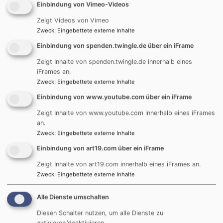
Einbindung von Vimeo-Videos
Zeigt Videos von Vimeo
Zweck
:
Eingebettete externe Inhalte
Tageslosung
Einbindung von spenden.twingle.de über ein iFrame
Zeigt Inhalte von spenden.twingle.de innerhalb eines
Du bist der Gott, der mir hilft; täglich harre ich auf
iFrames an.
dich.
Zweck
:
Eingebettete externe Inhalte
Psalm 25,5
Einbindung von www.youtube.com über ein iFrame
Bittet, so wird euch gegeben; suchet, so werdet ihr
Zeigt Inhalte von www.youtube.com innerhalb eines iFrames
finden; klopfet an, so wird euch aufgetan.
an.
Matthäus 7,7
Zweck
:
Eingebettete externe Inhalte
Einbindung von art19.com über ein iFrame
© Evangelische Brüder-Unität –
Herrnhuter Brüdergemeine
Zeigt Inhalte von art19.com innerhalb eines iFrames an.
Weitere Informationen finden Sie
hier
.
Zweck
:
Eingebettete externe Inhalte
Podcast „kurz &gut“
Alle Dienste umschalten
Diesen Schalter nutzen, um alle Dienste zu
aktivieren/deaktivieren.