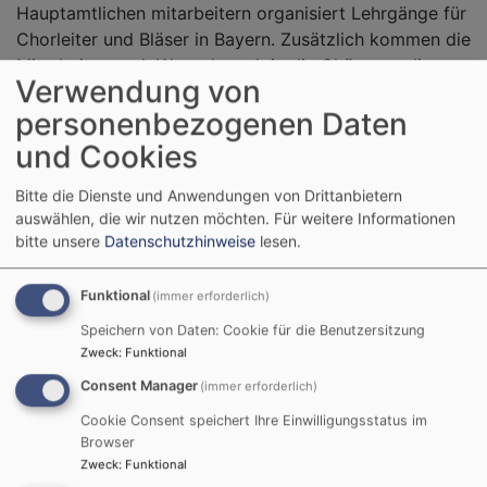
Hauptamtlichen mitarbeitern organisiert Lehrgänge für
Chorleiter und Bläser in Bayern. Zusätzlich kommen die
Mitarbeiter nach Wunsch auch in die Chöre um die
Verwendung von
Posaunenchorarbeit direkt vor Ort zu unterstützen.
personenbezogenen Daten
Außerdem bringt der VEP regelmäßig seine Bläserhefte
heraus um die Chöre mit unterschiedlichster Musik zu
und Cookies
versorgen.
Anbei der Link zum VEP-Bayern:
https://www.vep-
Bitte die Dienste und Anwendungen von Drittanbietern
auswählen, die wir nutzen möchten.
Für weitere Informationen
bayern.de/
bitte unsere
Datenschutzhinweise
lesen.
Kontakt:
Funktional
(immer erforderlich)
Chorleitung:
Günter Kurz,
Tel.
0178 / 3139379,
Speichern von Daten: Cookie für die Benutzersitzung
Mail:
guenter.kurz1962@gmail.com
Zweck
:
Funktional
Consent Manager
(immer erforderlich)
Obmann:
Cookie Consent speichert Ihre Einwilligungsstatus im
Markus Pilhöfer,
Tel.
09151 / 816064,
Mail:
Browser
markus.pilhoefer@outlook.de
Zweck
:
Funktional