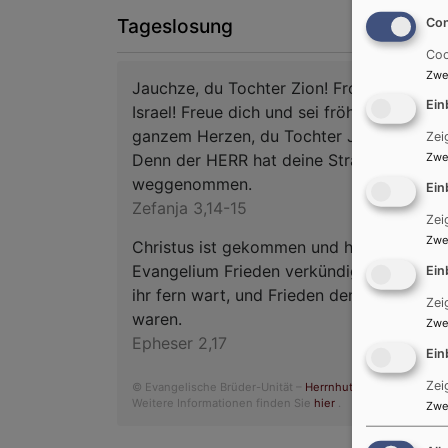
Tageslosung
Con
Coo
Zwe
Jauchze, du Tochter Zion! Frohlocke,
Ein
Israel! Freue dich und sei fröhlich von
ganzem Herzen, du Tochter Jerusalem!
Zei
Denn der HERR hat deine Strafe
Zwe
weggenommen.
Ein
Zefanja 3,14-15
Zei
Zwe
Christus ist gekommen und hat im
Evangelium Frieden verkündigt euch, die
Ein
ihr fern wart, und Frieden denen, die nahe
Zei
waren.
Zwe
Epheser 2,17
Ein
Zei
© Evangelische Brüder-Unität –
Herrnhuter Brüdergemein
Weitere Informationen finden Sie
hier
.
Zwe