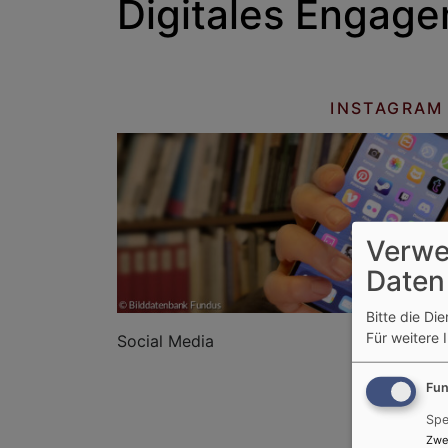
Digitales Engag
INSTAGRAM
Verwe
Daten
Bitte die Di
Für weitere 
Social Media
Fun
Spe
Zwe