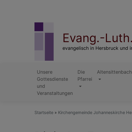
Direkt
zum
Inhalt
Evang.-Luth.
evangelisch in Hersbruck und i
Unsere
Die
Altensittenbach
Gottesdienste
Pfarrei
Hauptnavigation
und
Veranstaltungen
Startseite
Kirchengemeinde Johanneskirche He