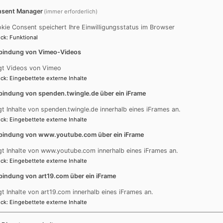
Podcast „kurz &gut“
D
sent Manager
(immer erforderlich)
kie Consent speichert Ihre Einwilligungsstatus im Browser
So
ck
:
Funktional
Go
bindung von Vimeo-Videos
Ob
gt Videos von Vimeo
So
ck
:
Eingebettete externe Inhalte
Go
bindung von spenden.twingle.de über ein iFrame
Ki
gt Inhalte von spenden.twingle.de innerhalb eines iFrames an.
So
ck
:
Eingebettete externe Inhalte
Go
bindung von www.youtube.com über ein iFrame
Externe Inhalte von art19.com anzeigen?
He
gt Inhalte von www.youtube.com innerhalb eines iFrames an.
Ja (einmalig)
So
ck
:
Eingebettete externe Inhalte
Go
Datenschutzeinstellungen verwalten
bindung von art19.com über ein iFrame
He
gt Inhalte von art19.com innerhalb eines iFrames an.
e
So
ck
:
Eingebettete externe Inhalte
Go
le