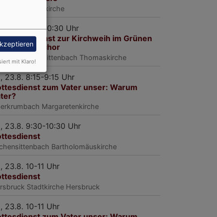
rsbruck
Spitalkirche
, 16.8. 9:30-10:30 Uhr
stgottesdienst zur Kirchweih im Grünen
akzeptieren
t Posaunenchor
rsbruck
Altensittenbach Thomaskirche
siert mit Klaro!
, 23.8. 8:15-9:15 Uhr
ttesdienst zum Vater unser: Warum
ter?
erkrumbach
Margaretenkirche
, 23.8. 9:30-10:30 Uhr
ttesdienst
rchensittenbach
Bartholomäuskirche
, 23.8. 10-11 Uhr
ttesdienst
rsbruck
Stadtkirche Hersbruck
, 23.8. 10-11 Uhr
ttesdienst zum Vater unser: Warum