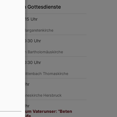
ie nächsten Gottesdienste
, 9.8. 8:15-9:15 Uhr
ttesdienst
erkrumbach
Margaretenkirche
, 9.8. 9:30-10:30 Uhr
ttesdienst
rchensittenbach
Bartholomäuskirche
, 9.8. 9:30-10:30 Uhr
ttesdienst
rsbruck
Altensittenbach Thomaskirche
, 9.8. 10-11 Uhr
ttesdienst
rsbruck
Johanneskirche Hersbruck
, 9.8. 10-11 Uhr
ttesdienst zum Vaterunser: "Beten
rnen", mit Taufe