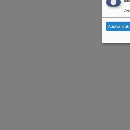
All
Die
Auswahl ak