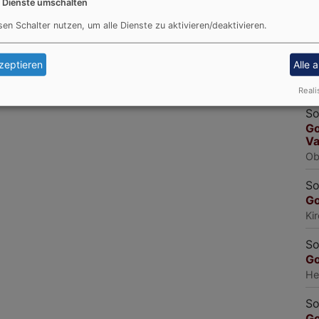
e Dienste umschalten
He
sen Schalter nutzen, um alle Dienste zu aktivieren/deaktivieren.
So
Fe
zeptieren
Alle 
mi
He
Reali
So
Go
Va
Ob
So
Go
Ki
So
Go
He
So
Go