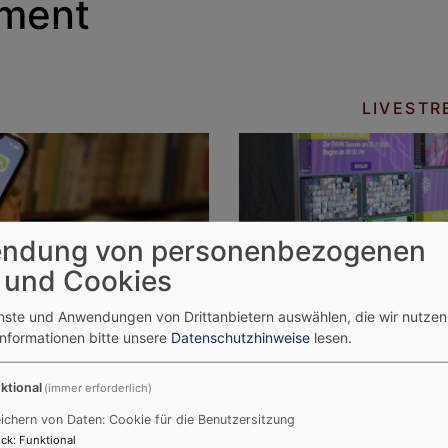
ement
LIVESTR
ndung von personenbezogenen
 und Cookies
enste und Anwendungen von Drittanbietern auswählen, die wir nutze
Informationen bitte unsere
Datenschutzhinweise
lesen.
Änderungen im Gottesdienst
freitags den Kirchenanzeige
möglich, für jeden Sonntag 
ktional
(immer erforderlich)
ichern von Daten: Cookie für die Benutzersitzung
ck
:
Funktional