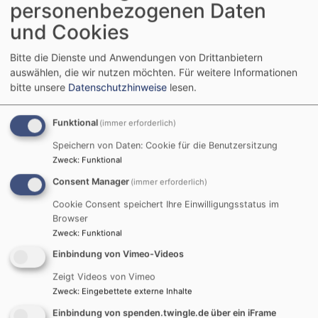
personenbezogenen Daten
Herrlichkeit und alle Engel mit ihm, dann wird er
und Cookies
sich setzen auf den Thron seiner Herrlichkeit, und
alle Völker werden vor ihm versammelt werden.
Bitte die Dienste und Anwendungen von Drittanbietern
Matthäus 25,31-32
auswählen, die wir nutzen möchten.
Für weitere Informationen
bitte unsere
Datenschutzhinweise
lesen.
© Evangelische Brüder-Unität –
Herrnhuter Brüdergemeine
Weitere Informationen finden Sie
hier
.
Funktional
(immer erforderlich)
Podcast „kurz &gut“
Speichern von Daten: Cookie für die Benutzersitzung
Zweck
:
Funktional
Consent Manager
(immer erforderlich)
Cookie Consent speichert Ihre Einwilligungsstatus im
Browser
Zweck
:
Funktional
Einbindung von Vimeo-Videos
Zeigt Videos von Vimeo
Zweck
:
Eingebettete externe Inhalte
Einbindung von spenden.twingle.de über ein iFrame
Externe Inhalte von art19.com anzeigen?