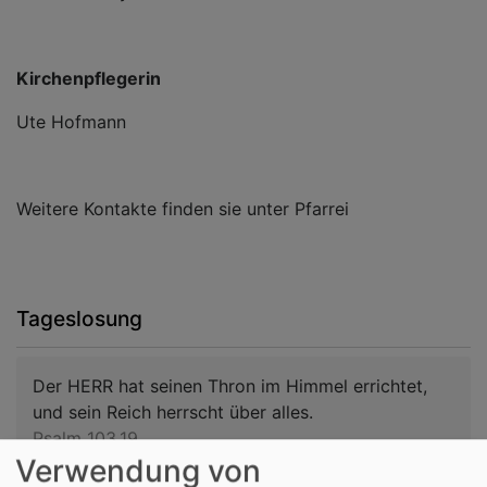
Kirchenpflegerin
Ute Hofmann
Weitere Kontakte finden sie unter Pfarrei
Tageslosung
Der HERR hat seinen Thron im Himmel errichtet,
und sein Reich herrscht über alles.
Psalm 103,19
Verwendung von
Wenn der Menschensohn kommen wird in seiner