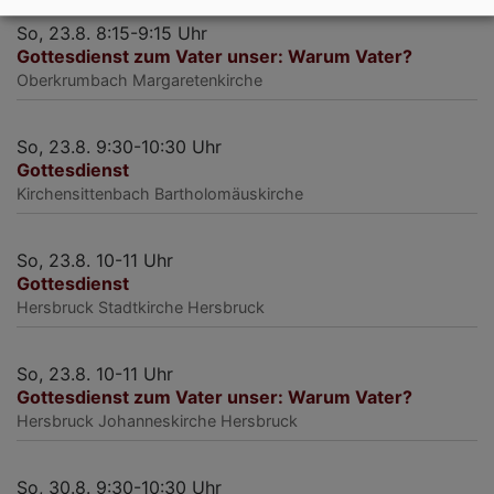
So, 23.8. 8:15-9:15 Uhr
Gottesdienst zum Vater unser: Warum Vater?
Oberkrumbach
Margaretenkirche
So, 23.8. 9:30-10:30 Uhr
Gottesdienst
Kirchensittenbach
Bartholomäuskirche
So, 23.8. 10-11 Uhr
Gottesdienst
Hersbruck
Stadtkirche Hersbruck
So, 23.8. 10-11 Uhr
Gottesdienst zum Vater unser: Warum Vater?
Hersbruck
Johanneskirche Hersbruck
So, 30.8. 9:30-10:30 Uhr