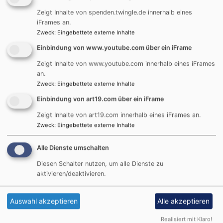
Zeigt Inhalte von spenden.twingle.de innerhalb eines
Ja (einmalig)
iFrames an.
Zweck
:
Eingebettete externe Inhalte
Datenschutzeinstellungen verwalten
Einbindung von www.youtube.com über ein iFrame
Zeigt Inhalte von www.youtube.com innerhalb eines iFrames
an.
Zweck
:
Eingebettete externe Inhalte
Einbindung von art19.com über ein iFrame
Zeigt Inhalte von art19.com innerhalb eines iFrames an.
Zweck
:
Eingebettete externe Inhalte
Alle Dienste umschalten
Die nächsten Gottesdienste
Diesen Schalter nutzen, um alle Dienste zu
aktivieren/deaktivieren.
So, 16.8. 9:30-10:30 Uhr
Festgottesdienst zur Kirchweih im Grünen mit
Posaunenchor
Auswahl akzeptieren
Alle akzeptieren
Hersbruck
Altensittenbach Thomaskirche
Realisiert mit Klaro!