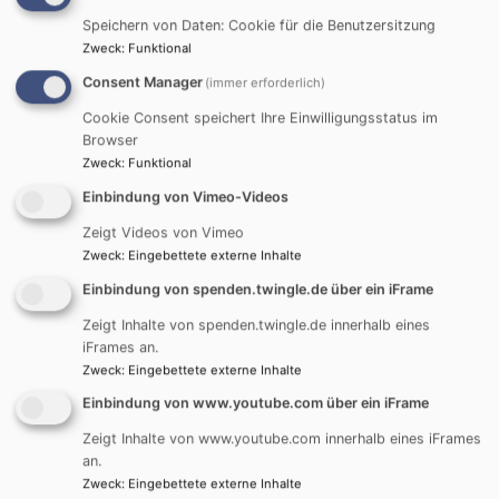
Speichern von Daten: Cookie für die Benutzersitzung
Präventionsbeauftragte im Dekanat ist Claudia
Zweck
:
Funktional
Hufnagel:
Consent Manager
(immer erforderlich)
Cookie Consent speichert Ihre Einwilligungsstatus im
Browser
Zweck
:
Funktional
Einbindung von Vimeo-Videos
Zeigt Videos von Vimeo
Zweck
:
Eingebettete externe Inhalte
Einbindung von spenden.twingle.de über ein iFrame
Zeigt Inhalte von spenden.twingle.de innerhalb eines
Bildrechte
Thomas Geiger
iFrames an.
Claudia Hufnagel
Zweck
:
Eingebettete externe Inhalte
(Mitarbeitervertretung - im Haus der
Einbindung von www.youtube.com über ein iFrame
Dekanatsweiten Dienste in Eschenbach)
Zeigt Inhalte von www.youtube.com innerhalb eines iFrames
Eschenbach 409
an.
91224 Pommelsbrunn
Zweck
:
Eingebettete externe Inhalte