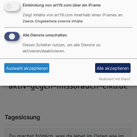
Einbindung von art19.com über ein iFrame
Tel. 09151-7209920
claudia.hufnagel (at) elkb.de
Zeigt Inhalte von art19.com innerhalb eines iFrames an.
Zweck
:
Eingebettete externe Inhalte
Alle Dienste umschalten
Banner
Diesen Schalter nutzen, um alle Dienste zu
aktivieren/deaktivieren.
Auswahl akzeptieren
Alle akzeptieren
Realisiert mit Klaro!
Tageslosung
Du machst fröhlich, was da lebet im Osten wie im