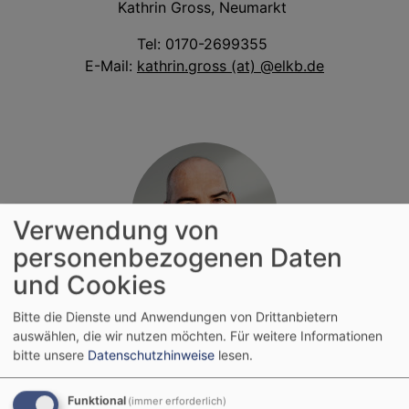
Kathrin Gross, Neumarkt
Tel: 0170-2699355
E-Mail:
kathrin.gross (at) @elkb.de
Verwendung von
personenbezogenen Daten
und Cookies
Bildrechte
Privat/Wielsch
Holger Wielsch, Lauf a.d.P.
Bitte die Dienste und Anwendungen von Drittanbietern
auswählen, die wir nutzen möchten.
Für weitere Informationen
Tel: 0175-4287079
bitte unsere
Datenschutzhinweise
lesen.
E-Mail:
holger.wielsch (at) elkb.de
Funktional
(immer erforderlich)