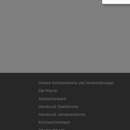
Hauptnavigation
Unsere Gottesdienste und Veranstaltungen
Die Pfarrei
Altensittenbach
Hersbruck Stadtkirche
Hersbruck Johanneskirche
Kirchensittenbach