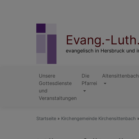
Direkt
zum
Inhalt
Evang.-Luth.
evangelisch in Hersbruck und i
Unsere
Die
Altensittenbach
Gottesdienste
Pfarrei
Hauptnavigation
und
Veranstaltungen
Startseite
Kirchengemeinde Kirchensittenbach