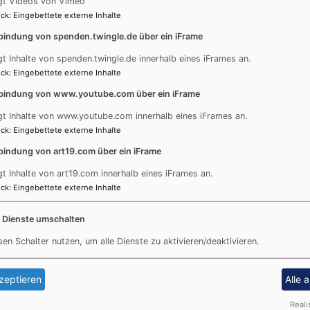
gt Videos von Vimeo
Externe Inhalte von art19.com anzeigen?
He
e
ck
:
Eingebettete externe Inhalte
Ja (einmalig)
So
bindung von spenden.twingle.de über ein iFrame
Go
Datenschutzeinstellungen verwalten
gt Inhalte von spenden.twingle.de innerhalb eines iFrames an.
He
ck
:
Eingebettete externe Inhalte
So
bindung von www.youtube.com über ein iFrame
Go
gt Inhalte von www.youtube.com innerhalb eines iFrames an.
le
ck
:
Eingebettete externe Inhalte
He
bindung von art19.com über ein iFrame
So
gt Inhalte von art19.com innerhalb eines iFrames an.
Fe
ck
:
Eingebettete externe Inhalte
mi
He
e Dienste umschalten
So
sen Schalter nutzen, um alle Dienste zu aktivieren/deaktivieren.
Go
Va
Ob
zeptieren
Alle 
So
Reali