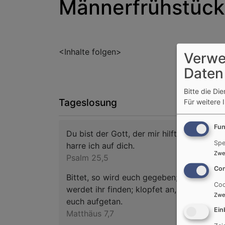
Männerfrühstück
<Inhalte folgen>
Verwe
Daten
Bitte die Di
Tageslosung
Für weitere 
Fun
Du bist der Gott, der mir hilft; täglich
Spe
harre ich auf dich.
Zwe
Psalm 25,5
Con
Bittet, so wird euch gegeben; suchet, so
Coo
werdet ihr finden; klopfet an, so wird
Zwe
euch aufgetan.
Ein
Matthäus 7,7