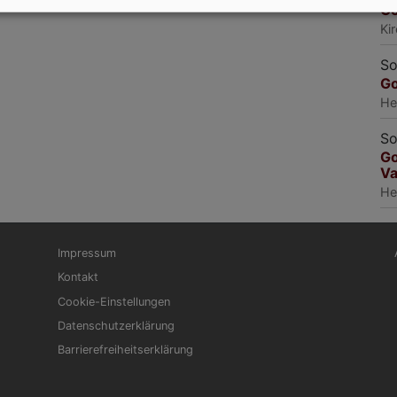
Go
Ki
So
Go
He
So
Go
Va
He
Fußbereichsmenü
Be
Impressum
Kontakt
Cookie-Einstellungen
Datenschutzerklärung
Barrierefreiheitserklärung