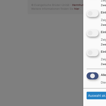
Zei
© Evangelische Brüder-Unität –
Herrnhuter Brüdergemein
Zwe
Weitere Informationen finden Sie
hier
.
Ein
Zei
Zwe
Ein
Zei
Zwe
Ein
Zei
Zwe
All
Die
Auswahl ak