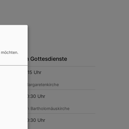
n möchten.
ie nächsten Gottesdienste
, 9.8. 8:15-9:15 Uhr
ttesdienst
erkrumbach
Margaretenkirche
, 9.8. 9:30-10:30 Uhr
ttesdienst
rchensittenbach
Bartholomäuskirche
, 9.8. 9:30-10:30 Uhr
ttesdienst