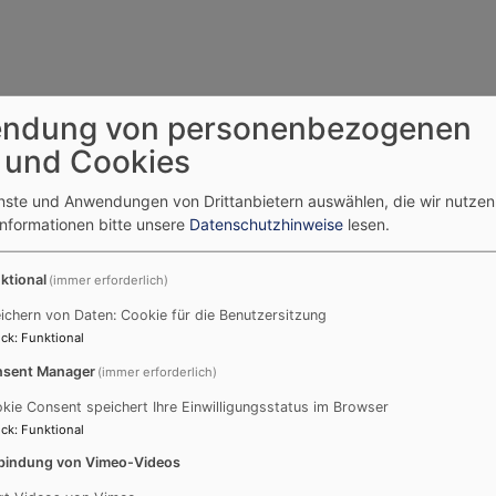
ndung von personenbezogenen
 und Cookies
enste und Anwendungen von Drittanbietern auswählen, die wir nutze
Podcast „kurz &gut“
D
Informationen bitte unsere
Datenschutzhinweise
lesen.
So
ktional
(immer erforderlich)
Go
ichern von Daten: Cookie für die Benutzersitzung
Ob
ck
:
Funktional
So
sent Manager
(immer erforderlich)
Go
kie Consent speichert Ihre Einwilligungsstatus im Browser
Ki
ck
:
Funktional
So
bindung von Vimeo-Videos
Go