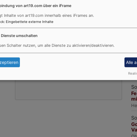
So
bindung von art19.com über ein iFrame
Go
gt Inhalte von art19.com innerhalb eines iFrames an.
Externe Inhalte von art19.com anzeigen?
He
ck
:
Eingebettete externe Inhalte
Ja (einmalig)
So
e Dienste umschalten
Go
Datenschutzeinstellungen verwalten
He
sen Schalter nutzen, um alle Dienste zu aktivieren/deaktivieren.
e
So
Go
zeptieren
Alle 
le
Reali
He
So
Fe
mi
He
So
Go
Va
Ob