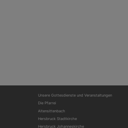
Hauptnavigation
Unsere Gottesdienste und Veranstaltungen
Die Pfarrei
Altensittenbach
Hersbruck Stadtkirche
Hersbruck Johanneskirche