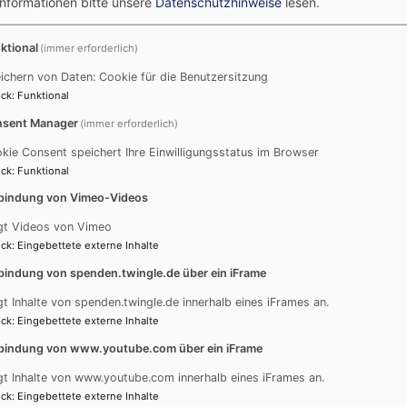
Informationen bitte unsere
Datenschutzhinweise
lesen.
ktional
(immer erforderlich)
erthner, Obmann Torsten Kellner, Peter Wild, Anna Wild, Luka
ichern von Daten: Cookie für die Benutzersitzung
der Markus Werthner.
ck
:
Funktional
sent Manager
(immer erforderlich)
Musik
Posaunenchor
kie Consent speichert Ihre Einwilligungsstatus im Browser
ck
:
Funktional
bindung von Vimeo-Videos
Podcast „kurz &gut“
D
gt Videos von Vimeo
ck
:
Eingebettete externe Inhalte
So
bindung von spenden.twingle.de über ein iFrame
Go
gt Inhalte von spenden.twingle.de innerhalb eines iFrames an.
Ob
ck
:
Eingebettete externe Inhalte
So
bindung von www.youtube.com über ein iFrame
Go
gt Inhalte von www.youtube.com innerhalb eines iFrames an.
Ki
ck
:
Eingebettete externe Inhalte