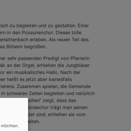
isch zu begleiten und zu gestalten. Einer
sern in den Posaunenchor. Dieses tolle
ensittenbach erleben. Als neuen Teil des
ukas Böheim begrüßen.
iner sehr passenden Predigt von Pfarrerin
är an der Orgel, erhielten die Jungbläser
r ein musikalisches Hallo. Nach der
 heißt es jetzt aber keinesfalls
izierens. Zusammen spielen, die Gemeinde
in schweren Zeiten begleiten und natürlich
 „eigenen Reihen“ zeigt, dass das
uments im Gemeindechor trägt man seinen
gut ausgerüstet sind, erhielten sie vom
türmische Zeiten.
n möchten.