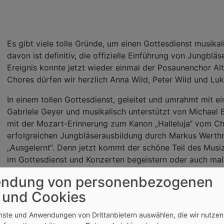
Es gibt viele tolle Gründe, um einen Gottesdienst musikal
davon ist definitiv, die offizielle Einführung von Jungblä
Ereignis konnte jetzt wieder einmal der Posaunenchor Alt
Chores dürfen wir herzlich Anna Wild, Peter Wild und L
In einem tollen Gottesdienst, geleitet und umrahmt mit e
Gabriele Geyer und musikalisch unterstützt von Michael B
mit der Mozart-Erinnerung zum Kanon „Halleluja“ vom Cho
erfolgreichen Jungbläserausbildung durch Markus Werthner
„Ausgelernt“. Denn jetzt kommt der schöne Teil des Mus
im Gottesdienst und Konzerten begeistern oder auch mal 
die Geselligkeit im Chor. Nachwuchs und Zuwuchs aus den
ndung von personenbezogenen
nicht mehr selbstverständlich. Mit dem Spielen eines Instr
 und Cookies
 Motto „Gott loben, das ist unser Amt“. Damit die drei auch 
inde neben den Blumen auch noch eine Notenklammer für s
enste und Anwendungen von Drittanbietern auswählen, die wir nutze