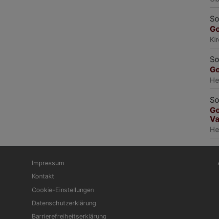
So
Go
Ki
So
Go
He
So
Go
Va
He
Fußbereichsmenü
Be
Impressum
Kontakt
Cookie-Einstellungen
Datenschutzerklärung
Barrierefreiheitserklärung