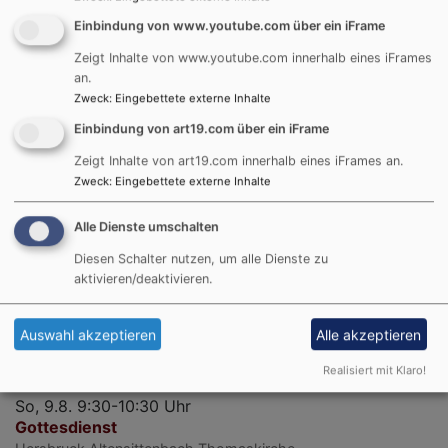
Einbindung von www.youtube.com über ein iFrame
Zeigt Inhalte von www.youtube.com innerhalb eines iFrames
an.
Zweck
:
Eingebettete externe Inhalte
Einbindung von art19.com über ein iFrame
Die nächsten Gottesdienste
Zeigt Inhalte von art19.com innerhalb eines iFrames an.
Zweck
:
Eingebettete externe Inhalte
So, 9.8. 8:15-9:15 Uhr
Gottesdienst
Alle Dienste umschalten
Oberkrumbach
Margaretenkirche
Diesen Schalter nutzen, um alle Dienste zu
aktivieren/deaktivieren.
So, 9.8. 9:30-10:30 Uhr
Gottesdienst
Auswahl akzeptieren
Alle akzeptieren
Kirchensittenbach
Bartholomäuskirche
Realisiert mit Klaro!
So, 9.8. 9:30-10:30 Uhr
Gottesdienst