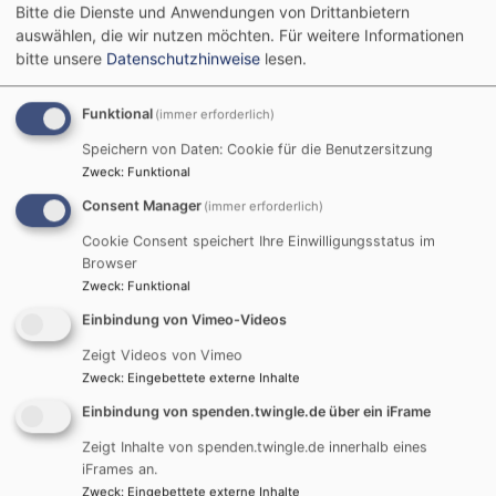
Bitte die Dienste und Anwendungen von Drittanbietern
auswählen, die wir nutzen möchten.
Für weitere Informationen
Podcast „kurz &gut“
bitte unsere
Datenschutzhinweise
lesen.
Funktional
(immer erforderlich)
Speichern von Daten: Cookie für die Benutzersitzung
Zweck
:
Funktional
Consent Manager
(immer erforderlich)
Cookie Consent speichert Ihre Einwilligungsstatus im
Browser
Zweck
:
Funktional
Einbindung von Vimeo-Videos
Externe Inhalte von art19.com anzeigen?
Zeigt Videos von Vimeo
Ja (einmalig)
Zweck
:
Eingebettete externe Inhalte
Datenschutzeinstellungen verwalten
Einbindung von spenden.twingle.de über ein iFrame
Zeigt Inhalte von spenden.twingle.de innerhalb eines
iFrames an.
Zweck
:
Eingebettete externe Inhalte