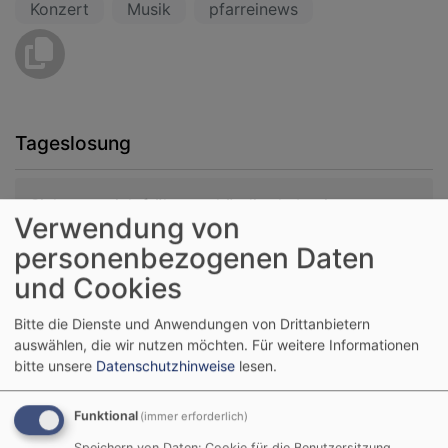
Konzert
Musik
pfarreinews
Tageslosung
Siehe, was ich früher verkündigt habe, ist
Verwendung von
gekommen. So verkündige ich auch Neues; ehe
personenbezogenen Daten
denn es sprosst, lasse ich's euch hören.
Jesaja 42,9
und Cookies
Der Menschensohn ist's, der den guten Samen sät.
Bitte die Dienste und Anwendungen von Drittanbietern
Der Acker ist die Welt.
auswählen, die wir nutzen möchten.
Für weitere Informationen
Matthäus 13,37-38
bitte unsere
Datenschutzhinweise
lesen.
© Evangelische Brüder-Unität –
Herrnhuter Brüdergemeine
Funktional
(immer erforderlich)
Weitere Informationen finden Sie
hier
.
Speichern von Daten: Cookie für die Benutzersitzung