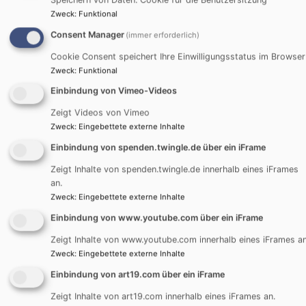
Podcast „kurz &gut“
Zweck
:
Funktional
Consent Manager
(immer erforderlich)
Cookie Consent speichert Ihre Einwilligungsstatus im Browser
Zweck
:
Funktional
Einbindung von Vimeo-Videos
Zeigt Videos von Vimeo
Zweck
:
Eingebettete externe Inhalte
Einbindung von spenden.twingle.de über ein iFrame
Zeigt Inhalte von spenden.twingle.de innerhalb eines iFrames
an.
Externe Inhalte von art19.com anzeigen?
Zweck
:
Eingebettete externe Inhalte
Ja (einmalig)
Einbindung von www.youtube.com über ein iFrame
Datenschutzeinstellungen verwalten
Zeigt Inhalte von www.youtube.com innerhalb eines iFrames an
Zweck
:
Eingebettete externe Inhalte
Einbindung von art19.com über ein iFrame
Zeigt Inhalte von art19.com innerhalb eines iFrames an.