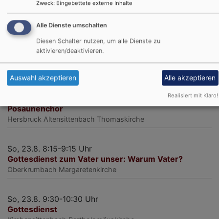
Zweck
:
Eingebettete externe Inhalte
Alle Dienste umschalten
Diesen Schalter nutzen, um alle Dienste zu
aktivieren/deaktivieren.
Die nächsten Gottesdienste
Auswahl akzeptieren
Alle akzeptieren
So, 16.8. 9:30-10:30 Uhr
Realisiert mit Klaro!
Festgottesdienst zur Kirchweih im Grünen mit
Posaunenchor
Hersbruck
Altensittenbach Thomaskirche
So, 23.8. 8:15-9:15 Uhr
Gottesdienst zum Vater unser: Warum Vater?
Oberkrumbach
Margaretenkirche
So, 23.8. 9:30-10:30 Uhr
Gottesdienst