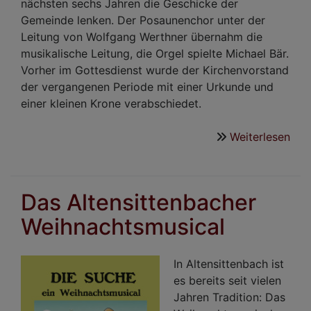
nächsten sechs Jahren die Geschicke der
Gemeinde lenken. Der Posaunenchor unter der
Leitung von Wolfgang Werthner übernahm die
musikalische Leitung, die Orgel spielte Michael Bär.
Vorher im Gottesdienst wurde der Kirchenvorstand
der vergangenen Periode mit einer Urkunde und
einer kleinen Krone verabschiedet.
Weiterlesen
übe
Ein
des
Alt
Das Altensittenbacher
Kir
Weihnachtsmusical
In Altensittenbach ist
es bereits seit vielen
Jahren Tradition: Das