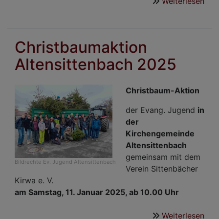
Weiterlesen
übe
Chr
202
Christbaumaktion
Altensittenbach 2025
Christbaum-Aktion
der Evang. Jugend
in
der
Kirchengemeinde
Altensittenbach
gemeinsam mit dem
Bildrechte
Ev. Jugend Altensittenbach
Verein Sittenbächer
Kirwa e. V.
am Samstag, 11. Januar 2025, ab 10.00 Uhr
Weiterlesen
übe