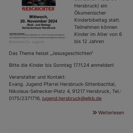
Hersbruck) ein
Ökumenischer
Kinderbibeltag statt.
Teilnehmen können
Kinder im Alter von 6
bis 12 Jahren
Bildrechte
Ev. Jugend
Das Thema heisst „Jesusgeschichten“
Bitte die Kinder bis Sonntag 17.11.24 anmelden!
Veranstalter und Kontakt:
Evang. Jugend Pfarrei Hersbruck-Sittenbachtal,
Nikolaus-Selnecker-Platz 4, 91217 Hersbruck, Tel.:
0175/2371716,
jugend.hersbruck@elkb.de
Weiterlesen
übe
Öku
Kin