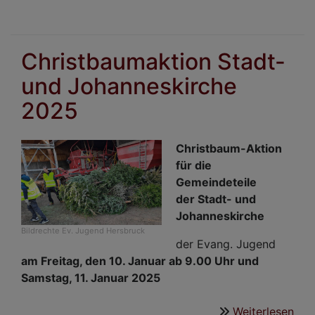
Chr
Alt
202
Christbaumaktion Stadt-
und Johanneskirche
2025
Christbaum-Aktion
für die
Gemeindeteile
der Stadt- und
Johanneskirche
Bildrechte
Ev. Jugend Hersbruck
der Evang. Jugend
am Freitag, den 10. Januar ab 9.00 Uhr und
Samstag, 11. Januar 2025
Weiterlesen
übe