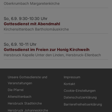
Oberkrumbach
Margaretenkirche
So, 6.9. 9:30-10:30 Uhr
Gottesdienst mit Abendmahl
Kirchensittenbach
Bartholomäuskirche
So, 6.9. 10-11 Uhr
Gottesdienst im Freien zur Honig Kirchweih
Hersbruck
Kapelle Unter den Linden, Hersbruck-Ellenbach
Hauptnavigation
Fußbereichsmenü
Unsere Gottesdienste und
Impressum
Veranstaltungen
Kontakt
Die Pfarrei
Cookie-Einstellungen
Altensittenbach
Datenschutzerklärung
Hersbruck Stadtkirche
Barrierefreiheitserklärung
Hersbruck Johanneskirche