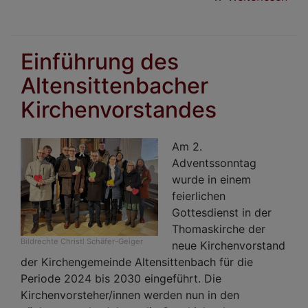
Chr
Sta
und
Einführung des
Joh
Altensittenbacher
202
Kirchenvorstandes
Am 2.
Adventssonntag
wurde in einem
feierlichen
Gottesdienst in der
Thomaskirche der
Bildrechte
Christl Schäfer-Geiger
neue Kirchenvorstand
der Kirchengemeinde Altensittenbach für die
Periode 2024 bis 2030 eingeführt. Die
Kirchenvorsteher/innen werden nun in den