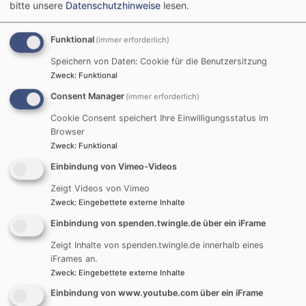
Einführung von
bitte unsere
Datenschutzhinweise
lesen.
Prädikantin Christl
Funktional
(immer erforderlich)
Schäfer-Geiger in den
Speichern von Daten: Cookie für die Benutzersitzung
Dienst der Evangelischen
Zweck
:
Funktional
Kirche
Consent Manager
(immer erforderlich)
Cookie Consent speichert Ihre Einwilligungsstatus im
Browser
Anfang Oktober
Zweck
:
Funktional
wurde Christl
Einbindung von Vimeo-Videos
Schäfer-Geiger im
Gottesdienst in
Zeigt Videos von Vimeo
Zweck
:
Eingebettete externe Inhalte
Altensittenbach als
Prädikantin
Einbindung von spenden.twingle.de über ein iFrame
eingeführt. Dekan
Bildrechte
Thomas Geiger
Zeigt Inhalte von spenden.twingle.de innerhalb eines
Tobias Schäfer leitete den feierlichen Gottesdienst
iFrames an.
und fand wertschätzende Worte für ihr
Zweck
:
Eingebettete externe Inhalte
Engagement und ihren Weg zur Prädikantin. „Wir
Einbindung von www.youtube.com über ein iFrame
trauen es Ihnen zu“, betonte er in seiner Ansprache