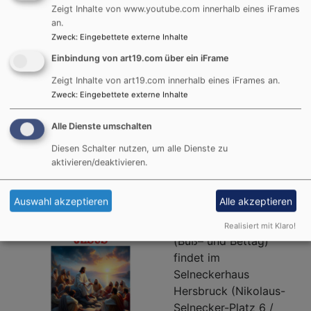
Zeigt Inhalte von www.youtube.com innerhalb eines iFrames
und bedankte sich für die eingebrachte Zeit in der
an.
Ausbildung und die zukünftige im Einsatz in der
Zweck
:
Eingebettete externe Inhalte
Pfarrei.
Einbindung von art19.com über ein iFrame
Weiterlesen
übe
Zeigt Inhalte von art19.com innerhalb eines iFrames an.
Zweck
:
Eingebettete externe Inhalte
Ein
von
Alle Dienste umschalten
Prä
Ökumenischer
Chri
Diesen Schalter nutzen, um alle Dienste zu
Kinderbibeltag
Sch
aktivieren/deaktivieren.
Gei
in
Auswahl akzeptieren
Alle akzeptieren
Am Mittwoch, 20.
den
November 2024
Realisiert mit Klaro!
Die
(Buß– und Bettag)
der
findet im
Eva
Selneckerhaus
Kir
Hersbruck (Nikolaus-
Selnecker-Platz 6 /