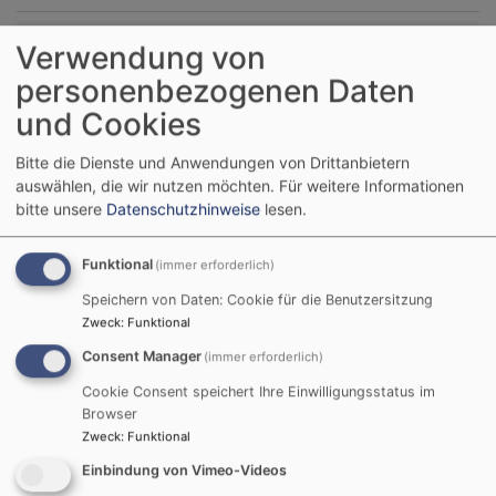
Verwendung von
Du machst fröhlich, was da lebet im Osten wie im
Westen.
personenbezogenen Daten
Psalm 65,9
und Cookies
Der Kerkermeister freute sich mit seinem ganzen
Bitte die Dienste und Anwendungen von Drittanbietern
Hause, dass er zum Glauben an Gott gekommen
auswählen, die wir nutzen möchten.
Für weitere Informationen
war.
bitte unsere
Datenschutzhinweise
lesen.
Apostelgeschichte 16,34
Funktional
(immer erforderlich)
© Evangelische Brüder-Unität –
Herrnhuter Brüdergemeine
Weitere Informationen finden Sie
hier
.
Speichern von Daten: Cookie für die Benutzersitzung
Zweck
:
Funktional
Podcast „kurz &gut“
Consent Manager
(immer erforderlich)
Cookie Consent speichert Ihre Einwilligungsstatus im
Browser
Zweck
:
Funktional
Einbindung von Vimeo-Videos