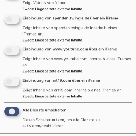
Zeigt Videos von Vimeo
Zweck
:
Eingebettete externe Inhalte
Einbindung von spenden.twingle.de über ein iFrame
Zeigt Inhalte von spenden.twingle.de innerhalb eines
iFrames an.
Externe Inhalte von art19.com anzeigen?
Zweck
:
Eingebettete externe Inhalte
Ja (einmalig)
Einbindung von www.youtube.com über ein iFrame
Datenschutzeinstellungen verwalten
Zeigt Inhalte von www.youtube.com innerhalb eines iFrames
an.
Zweck
:
Eingebettete externe Inhalte
Einbindung von art19.com über ein iFrame
Zeigt Inhalte von art19.com innerhalb eines iFrames an.
Zweck
:
Eingebettete externe Inhalte
Alle Dienste umschalten
Diesen Schalter nutzen, um alle Dienste zu
aktivieren/deaktivieren.
Die nächsten Gottesdienste