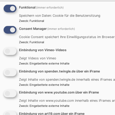
Funktional
(immer erforderlich)
Speichern von Daten: Cookie für die Benutzersitzung
Zweck
:
Funktional
Consent Manager
(immer erforderlich)
Wer nicht genießt, ist ungen
Cookie Consent speichert Ihre Einwilligungsstatus im Browser
Zweck
:
Funktional
Einbindung von Vimeo-Videos
Ein Abend in der Thomaski
Zeigt Videos von Vimeo
Altensittenbach mit der ka
Zweck
:
Eingebettete externe Inhalte
Ordensschwester Teresa Z
Einbindung von spenden.twingle.de über ein iFrame
„Sie bekommen von mir noc
Zeigt Inhalte von spenden.twingle.de innerhalb eines iFrames a
Aufgabe bevor Sie nach Hau
Zweck
:
Eingebettete externe Inhalte
endet Schwester Teresa ihre
Einbindung von www.youtube.com über ein iFrame
der Thomaskirche. „Sie gehe
Hause und umarmen erst m
Zeigt Inhalte von www.youtube.com innerhalb eines iFrames an
Zweck
:
Eingebettete externe Inhalte
ganz fest. Und morgen läche
Menschen herzlich an. Wenn
Einbindung von art19.com über ein iFrame