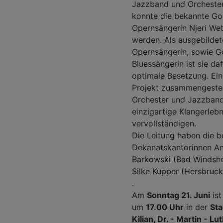
Jazzband und Orchester.
konnte die bekannte Go
Opernsängerin Njeri W
werden. Als ausgebildet
Opernsängerin, sowie G
Bluessängerin ist sie daf
optimale Besetzung. Ein
Projekt zusammengestel
Orchester und Jazzband
einzigartige Klangerlebn
vervollständigen.
Die Leitung haben die b
Dekanatskantorinnen A
Barkowski (Bad Windsh
Silke Kupper (Hersbruck
.
Am
Sonntag 21. Juni
ist
um
17.00 Uhr
in der
Sta
Kilian, Dr. - Martin - Lut