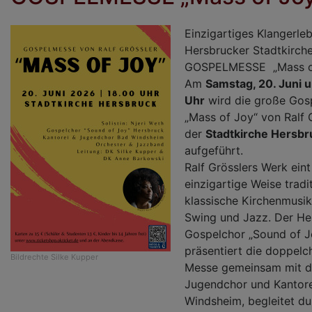
Einzigartiges Klangerleb
Hersbrucker Stadtkirche
GOSPELMESSE „Mass of
Am
Samstag, 20. Juni 
Uhr
wird die große Gos
„Mass of Joy“ von Ralf G
der
Stadtkirche Hersbr
aufgeführt.
Ralf Grösslers Werk eint
einzigartige Weise tradit
klassische Kirchenmusik
Swing und Jazz. Der He
Gospelchor „Sound of J
präsentiert die doppelc
Bildrechte
Silke Kupper
Messe gemeinsam mit 
Jugendchor und Kantor
Windsheim, begleitet du