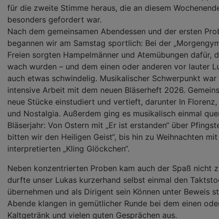
für die zweite Stimme heraus, die an diesem Wochenend
besonders gefordert war.
Nach dem gemeinsamen Abendessen und der ersten Prob
begannen wir am Samstag sportlich: Bei der „Morgengym
Freien sorgten Hampelmänner und Atemübungen dafür, da
wach wurden – und dem einen oder anderen vor lauter Lu
auch etwas schwindelig. Musikalischer Schwerpunkt war 
intensive Arbeit mit dem neuen Bläserheft 2026. Gemei
neue Stücke einstudiert und vertieft, darunter In Florenz,
und Nostalgia. Außerdem ging es musikalisch einmal que
Bläserjahr: Von Ostern mit „Er ist erstanden“ über Pfings
bitten wir den Heiligen Geist“, bis hin zu Weihnachten mi
interpretierten „Kling Glöckchen“.
Neben konzentrierten Proben kam auch der Spaß nicht z
durfte unser Lukas kurzerhand selbst einmal den Taktst
übernehmen und als Dirigent sein Können unter Beweis ste
Abende klangen in gemütlicher Runde bei dem einen ode
Kaltgetränk und vielen guten Gesprächen aus.