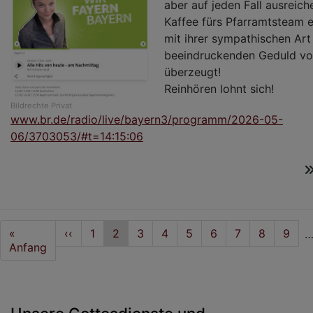
aber auf jeden Fall ausreich
Kaffee fürs Pfarramtsteam e
mit ihrer sympathischen Art
beeindruckenden Geduld vol
überzeugt!
Reinhören lohnt sich!
Bildrechte
Privat
www.br.de/radio/live/bayern3/programm/2026-05-
06/3703053/#t=14:15:06
Seitennummerierung
First
«
Vorherige
‹‹
Seite
1
Aktuelle
2
Seite
3
Seite
4
Seite
5
Seite
6
Seite
7
Seite
8
Seite
9
page
Anfang
Seite
Seite