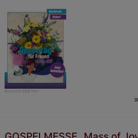
Bildrechte
EBW NAH
GOSPELMESSE „Mass of Jo