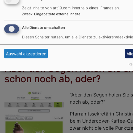
fragt, warum Sie das tun, d
Zeigt Inhalte von art19.com innerhalb eines iFrames an.
Sie: „Ich bin aus Altensitte
Zweck
:
Eingebettete externe Inhalte
Bildrechte
Thomas Geiger
sind so!“
Alle Dienste umschalten
Diesen Schalter nutzen, um alle Dienste zu aktivieren/deaktivie
Auswahl akzeptieren
All
Rea
Aber den Segen holen Sie si
schon noch ab, oder?
"Aber den Segen holen Sie 
noch ab, oder?"
Pfarramtssekretärin Christin
beim Undercover-Kaffee-Qu
zwar nicht die volle Punktza